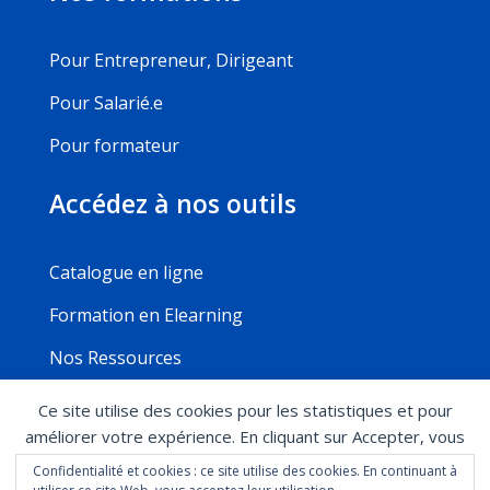
Pour Entrepreneur, Dirigeant
Pour Salarié.e
Pour formateur
Accédez à nos outils
Catalogue en ligne
Formation en Elearning
Nos Ressources
Ce site utilise des cookies pour les statistiques et pour
améliorer votre expérience. En cliquant sur Accepter, vous
Mentions légales
Politique de confidentialité
consentez à notre utilisation des cookies. En savoir plus
Confidentialité et cookies : ce site utilise des cookies. En continuant à
Conditions générales de ventes
Règlement
dans notre
politique de confidentialité
.