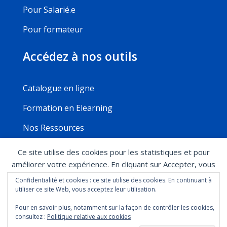
Pour Salarié.e
Pour formateur
Accédez à nos outils
Catalogue en ligne
Formation en Elearning
Nos Ressources
Ce site utilise des cookies pour les statistiques et pour
améliorer votre expérience. En cliquant sur Accepter, vous
Mentions légales
Politique de confidentialité
consentez à notre utilisation des cookies. En savoir plus
Confidentialité et cookies : ce site utilise des cookies. En continuant à
Conditions générales de ventes
Règlement
dans notre
politique de confidentialité
.
utiliser ce site Web, vous acceptez leur utilisation.
intérieur
Modalité d’accès aux formations
Pour en savoir plus, notamment sur la façon de contrôler les cookies,
Accepter
consultez :
Politique relative aux cookies
Copyright @2024 – Elogium