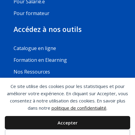
Pour Salarié.e
Pour formateur
Accédez à nos outils
Catalogue en ligne
Formation en Elearning
Nos Ressources
Ce site utilise des cookies pour les statistiques et pour
améliorer votre expérience. En cliquant sur Accepter, vous
Mentions légales
Politique de confidentialité
consentez à notre utilisation des cookies. En savoir plus
Conditions générales de ventes
Règlement
dans notre
politique de confidentialité
.
intérieur
Modalité d’accès aux formations
Accepter
Copyright @2024 – Elogium